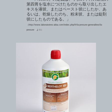
第四胃を塩水につけたものから取り出したエ
キスを
液状、または
ペースト状にしたか、あ
るいは
、
乾燥したのち、粉末状、または錠剤
状にしたものである。」
（
http
://www.laboratoires-abia.com/index.php/fr/la-presure-generalites/la-
presure
より）