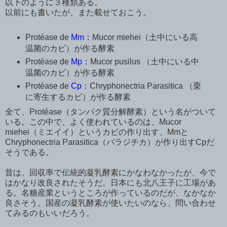
以下のように３種類ある。
以前にも書いたが、また載せておこう。
Protéase de
Mm：
Mucor miehei
（土中
にいる
高
温菌のカビ）が作る酵素
Protéase de
Mp：
Mucor pusilus
（土中にいる中
温菌のカビ
）が作る酵素
Protéase de
Cp：
Chryphonectria Parasitica
（
栗
に寄生する
カビ）が作る酵素
全て、Protéase（タンパク質分解酵素）という名がついて
いる。この中で、よく使われているのは、Mucor
miehei（ミエイイ）というカビの作り出す、
Mmと
Chryphonectria Parasitica（パラジチカ）が作り出すCpだ
そうである。
昔は、回収率で伝統的凝乳酵素にかなわなかったが、今で
はかなり改良されたそうだ。日本にも北八王子に工場があ
る。名糖産業というところが作っているのだが、なかなか
良さそう。国産の凝乳酵素が使いたいのなら、問い合わせ
てみるのもいいだろう。