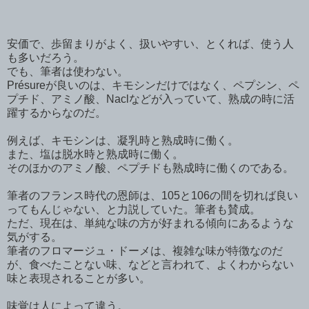
安価で、歩留まりがよく、扱いやすい、とくれば、使う人
も多いだろう。
でも、筆者は使わない。
Présureが良いのは、キモシンだけではなく、ペプシン、ペ
プチド、アミノ酸、Naclなどが入っていて、熟成の時に活
躍するからなのだ。
例えば、キモシンは、凝乳時と熟成時に働く。
また、塩は脱水時と熟成時に働く。
そのほかのアミノ酸、ペプチドも熟成時に働くのである。
筆者のフランス時代の恩師は、105と106の間を切れば良い
ってもんじゃない、と力説していた。筆者も賛成。
ただ、現在は、単純な味の方が好まれる傾向にあるような
気がする。
筆者のフロマージュ・ドーメは、複雑な味が特徴なのだ
が、食べたことない味、などと言われて、よくわからない
味と表現されることが多い。
味覚は人によって違う。