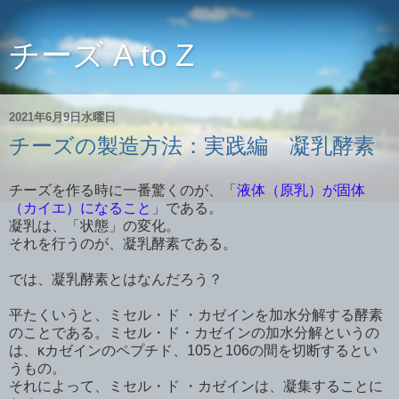
チーズ A to Z
2021年6月9日水曜日
チーズの製造方法：実践編 凝乳酵素
チーズを作る時に一番驚くのが、「
液体（原乳）が固体
（カイエ）になること
」である。
凝乳は、「状態」の変化。
それを行うのが、凝乳酵素である。
では、凝乳酵素とはなんだろう？
平たくいうと、ミセル・ド ・カゼインを加水分解する酵素
のことである。ミセル・ド・カゼインの加水分解というの
は、κカゼインのペプチド、105と106の間を切断するとい
うもの。
それによって、ミセル・ド ・カゼインは、凝集することに