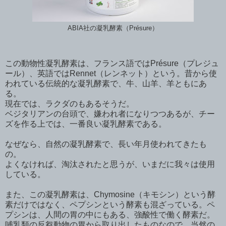
ABIA社の凝乳酵素（Présure）
この動物性凝乳酵素は、フランス語ではPrésure（プレジュ
ール）、英語ではRennet（レンネット）という。昔から使
われている伝統的な凝乳酵素で、牛、山羊、羊ともにあ
る。
現在では、ラクダのもあるそうだ。
ベジタリアンの台頭で、嫌われ者になりつつあるが、チー
ズを作る上では、一番良い凝乳酵素である。
なぜなら、自然の凝乳酵素で、長い年月使われてきたも
の。
よくなければ、淘汰されたと思うが、いまだに我々は使用
している。
また、この凝乳酵素は、Chymosine（キモシン）という酵
素だけではなく、ペプシンという酵素も混ざっている。ペ
プシンは、人間の胃の中にもある、強酸性で働く酵素だ。
哺乳類の反芻動物の胃から取り出したものなので、当然の