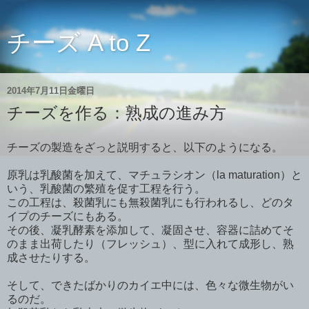
チーズ A to Z
2014年7月11日金曜日
チーズを作る：熟成の進み方
チーズの製造をざっと説明すると、以下のようになる。
原乳は乳酸菌を加えて、マチュラシオン（la maturation）と
いう、乳酸菌の繁殖を促す工程を行う。
この工程は、殺菌乳にも無殺菌乳にも行われるし、どのタ
イプのチーズにもある。
その後、凝乳酵素を添加して、凝固させ、容器に詰めてそ
のまま出荷したり（フレッシュ）、型に入れて成形し、熟
成させたりする。
そして、できたばかりのカイエ中には、色々な微生物がい
るのだ。