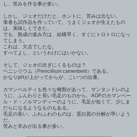
し、苦みを作る事が多い。
しかし、ジェオだけだと、ホントに、苦みは出ない。
筆者も試作品を作っていて、うまくジェオが生えたもの
は、美味しくできた。
でも、熟成の進み方は、結構早く、すぐにトロトロになっ
てしまう。
これは、欠点でしたな。
すべてよし、というわけにはいかない。
そして、ジェオの次ぎにくるものは？
ペニシリウム（Penicillium camenberti）である。
かなりpHが上がってからが、こいつの出番。
カマンベルティも色々な種類があって、サンタンドレのよ
うに、ふんわりと長い毛足のものから、AOPのカマンベー
ル・ド・ノルマンディーのように、毛足が短くて、少しま
だらになるようなものもある。
毛足の長い、ふわふわのものは、蛋白質の分解が早いよう
だ。
苦みと辛みが出る事が多い。