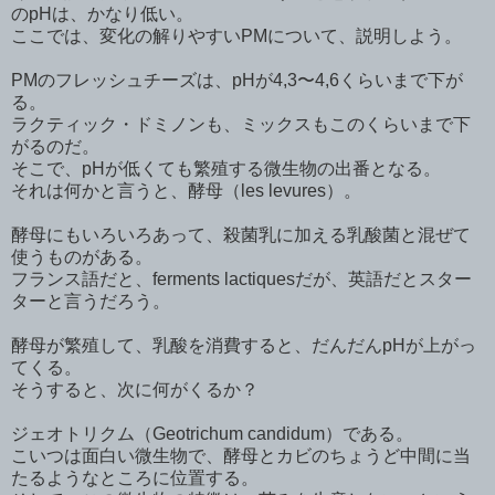
のpHは、かなり低い。
ここでは、変化の解りやすいPMについて、説明しよう。
PMのフレッシュチーズは、pHが4,3〜4,6くらいまで下が
る。
ラクティック・ドミノンも、ミックスもこのくらいまで下
がるのだ。
そこで、pHが低くても繁殖する微生物の出番となる。
それは何かと言うと、酵母（les levures）。
酵母にもいろいろあって、殺菌乳に加える乳酸菌と混ぜて
使うものがある。
フランス語だと、ferments lactiquesだが、英語だとスター
ターと言うだろう。
酵母が繁殖して、乳酸を消費すると、だんだんpHが上がっ
てくる。
そうすると、次に何がくるか？
ジェオトリクム（Geotrichum candidum）である。
こいつは面白い微生物で、酵母とカビのちょうど中間に当
たるようなところに位置する。