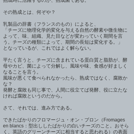
熟成時に活躍するのが、熟成菌である。
その熟成とは、何ぞや？
乳製品の辞書（フランスのもの）によると、
「チーズに物理化学的変化を与える自然の酵素や微生物に
よって、味、組織、見た目などが変わっていく期間を言
う。チーズの種類によって、期間の長短は変化する。」
となっているが、これではよく解らない。
平たく言うと、チーズに含まれている蛋白質と脂肪が、酵
母やカビ、菌によって分解し、風味や味、食感が好ましく
なることを言う。
風味が悪くて食べられなかったら、熟成ではなく、腐敗か
な？
発酵と腐敗も同じ事で、人間に役立てば発酵、役に立たな
ければ腐敗というのだから。
さて、それでは、進み方である。
できたばかりのフロマージュ・オン・ブロン（Fromages
en blancs：型出ししたばかりの白いチーズのこと。おそら
く、英語のグリーンチーズに相当すると思われる）の表面