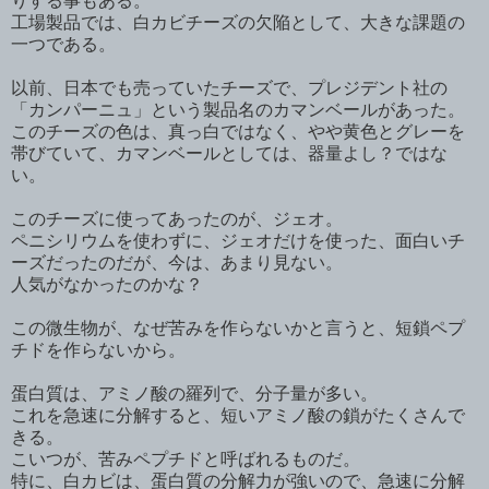
りする事もある。
工場製品では、白カビチーズの欠陥として、大きな課題の
一つである。
以前、日本でも売っていたチーズで、プレジデント社の
「カンパーニュ」という製品名のカマンベールがあった。
このチーズの色は、真っ白ではなく、やや黄色とグレーを
帯びていて、カマンベールとしては、器量よし？ではな
い。
このチーズに使ってあったのが、ジェオ。
ペニシリウムを使わずに、ジェオだけを使った、面白いチ
ーズだったのだが、今は、あまり見ない。
人気がなかったのかな？
この微生物が、なぜ苦みを作らないかと言うと、短鎖ペプ
チドを作らないから。
蛋白質は、アミノ酸の羅列で、分子量が多い。
これを急速に分解すると、短いアミノ酸の鎖がたくさんで
きる。
こいつが、苦みペプチドと呼ばれるものだ。
特に、白カビは、蛋白質の分解力が強いので、急速に分解