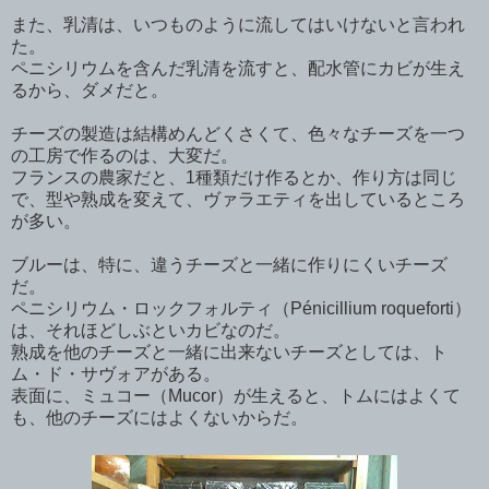
また、乳清は、いつものように流してはいけないと言われ
た。
ペニシリウムを含んだ乳清を流すと、配水管にカビが生え
るから、ダメだと。
チーズの製造は結構めんどくさくて、色々なチーズを一つ
の工房で作るのは、大変だ。
フランスの農家だと、1種類だけ作るとか、作り方は同じ
で、型や熟成を変えて、ヴァラエティを出しているところ
が多い。
ブルーは、特に、違うチーズと一緒に作りにくいチーズ
だ。
ペニシリウム・ロックフォルティ（Pénicillium roqueforti）
は、それほどしぶといカビなのだ。
熟成を他のチーズと一緒に出来ないチーズとしては、ト
ム・ド・サヴォアがある。
表面に、ミュコー（Mucor）が生えると、トムにはよくて
も、他のチーズにはよくないからだ。