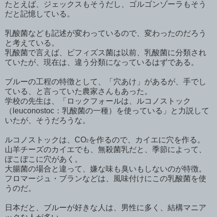
たとえば、ジェックスもそうだし、ゴルゴンゾーラもそう
だと記憶している。
乳酸菌なども記述が変わっているので、変わったのだろう
と考えている。
乳酸菌で言えば、ビフィズス菌は以前、乳酸菌に分類され
ていたが、現在は、違う分類になっているはずである。
ブルーの工程の特徴として、「穴あけ」があるが、手でし
ている、と言っていた農家さんもあった。
学校の先生は、「ロックフォールは、ルコノストック
（leuconostoc：乳酸菌の一種）を使っている」と力説して
いたが、そうだろうな。
ルコノストックは、CO
を作るので、カイエに穴を作る。
2
山羊チーズのカイエでも、無殺菌乳だと、季節によって、
ぼこぼこに穴があく。
大腸菌の場合と違って、嫌な味も臭いもしないのが特徴。
フロマージュ・ブランなどは、風味付けにこの乳酸菌を使
うのだ。
日本だと、ブルーが好きな人は、男性に多く、結構マニア