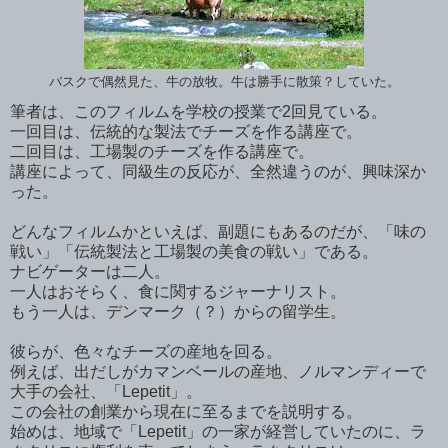
バスクで偶然見た、牛の放牧。牛は勝手に散策？していた。
筆者は、このフィルムを学校の授業で2回見ている。
一回目は、伝統的な製法でチーズを作る講座で。
二回目は、工場製のチーズを作る講座で。
講座によって、同級生の反応が、全然違うのが、興味深か
った。
どんなフィルムかといえば、副題にもあるのだが、「味の
戦い」「伝統製法と工場製の美食の戦い」である。
ナビゲーターは二人。
一人はおそらく、食に関するジャーナリスト。
もう一人は、デンマーク（？）からの留学生。
彼らが、色々なチーズの産地を回る。
例えば、出だしがカマンベールの産地、ノルマンディーで
大手の会社、「Lepetit」。
この会社の創業から現在に至るまでを説明する。
始めは、地域で「Lepetit」の一家が経営していたのに、ラ