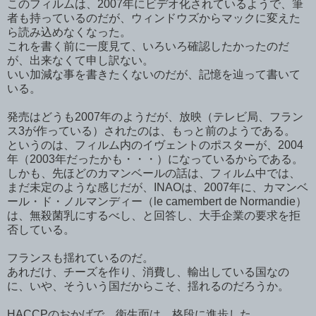
このフィルムは、2007年にビデオ化されているようで、筆
者も持っているのだが、ウィンドウズからマックに変えた
ら読み込めなくなった。
これを書く前に一度見て、いろいろ確認したかったのだ
が、出来なくて申し訳ない。
いい加減な事を書きたくないのだが、記憶を辿って書いて
いる。
発売はどうも2007年のようだが、放映（テレビ局、フラン
ス3が作っている）されたのは、もっと前のようである。
というのは、フィルム内のイヴェントのポスターが、2004
年（2003年だったかも・・・）になっているからである。
しかも、先ほどのカマンベールの話は、フィルム中では、
まだ未定のような感じだが、INAOは、2007年に、カマンベ
ール・ド・ノルマンディー（le camembert de Normandie）
は、無殺菌乳にするべし、と回答し、大手企業の要求を拒
否している。
フランスも揺れているのだ。
あれだけ、チーズを作り、消費し、輸出している国なの
に、いや、そういう国だからこそ、揺れるのだろうか。
HACCPのおかげで、衛生面は、格段に進歩した。